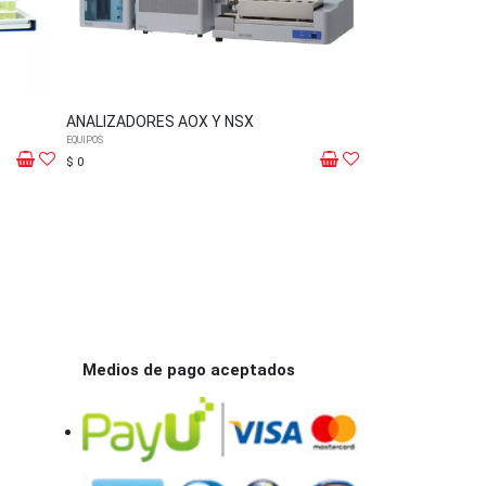
ANALIZADORES AOX Y NSX
BOMBAS CALOR
EQUIPOS
EQUIPOS
$ 0
$ 0
Medios de pago aceptados