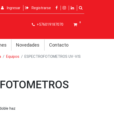
Ingresar
Registrarse
0
+576019187070
nes
Novedades
Contacto
a
Equipos
ESPECTROFOTOMETROS UV-VIS
OFOTOMETROS
doble haz