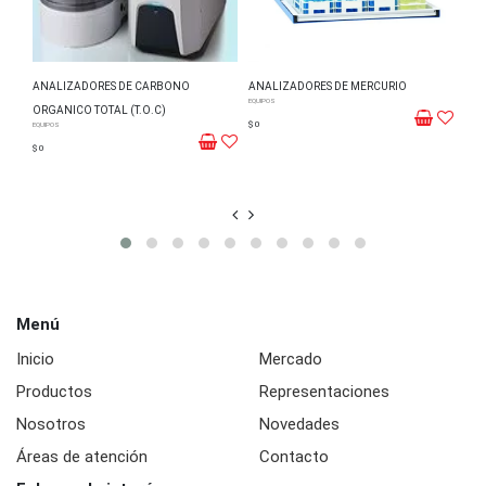
ANALIZADORES DE CARBONO
ANALIZADORES DE MERCURIO
ANA
EQUIPOS
EQUIP
ORGANICO TOTAL (T.O.C)
$ 0
$ 0
EQUIPOS
$ 0
Menú
Inicio
Mercado
Productos
Representaciones
Nosotros
Novedades
Áreas de atención
Contacto