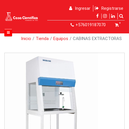
Ingresar
Registrarse
0
+576019187070
Inicio
Tienda
Equipos
CABINAS EXTRACTORAS