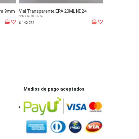
tura 9mm
Vial Transparente EPA 20ML ND24
Vial 2ml Rosca 
COMPRA EN LINEA
COMPRA EN LINEA
$ 142.272
$ 91.185
Medios de pago aceptados