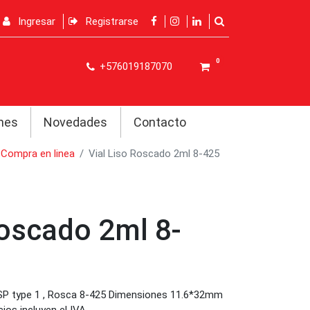
Ingresar
Registrarse
0
+576019187070
nes
Novedades
Contacto
Compra en linea
Vial Liso Roscado 2ml 8-425
Roscado 2ml 8-
SP type 1 , Rosca 8-425 Dimensiones 11.6*32mm
os incluyen el IVA