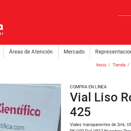
Áreas de Atención
Mercado
Representacio
Inicio
Tienda
COMPRA EN LINEA
Vial Liso 
425
Viales transparentes de 2mL U
PK/100 Ref V813 Nuestros Preci