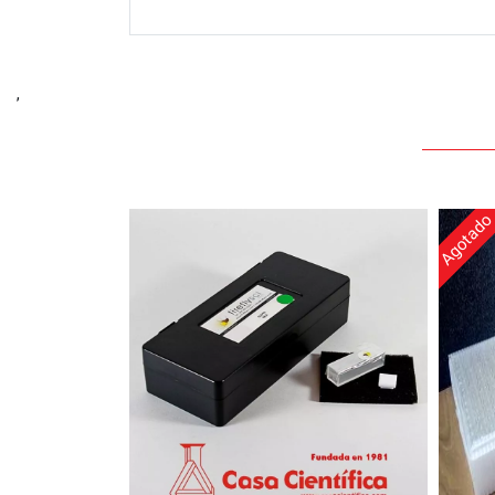
,
Agotad