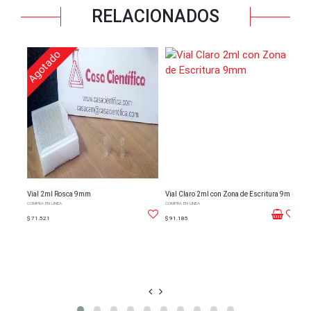
RELACIONADOS
Agotado
Vial 2ml Rosca 9mm
Vial Claro 2ml con Zona de Escritura 9mm
Via
COMPRA EN LINEA
COMPRA EN LINEA
COMPRA
$ 71.521
$ 91.185
$ 14