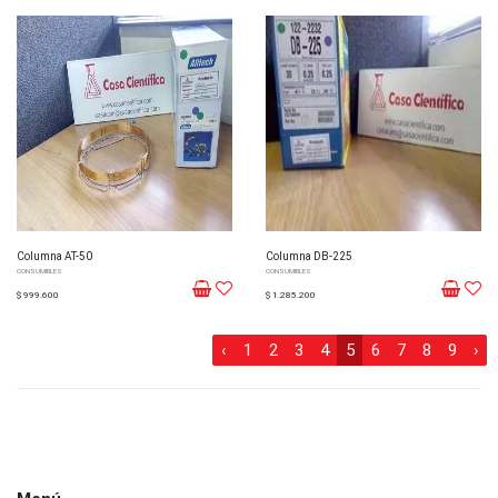
Columna AT-50
Columna DB-225
CONSUMIBLES
CONSUMIBLES
$ 999.600
$ 1.285.200
‹
1
2
3
4
5
6
7
8
9
›