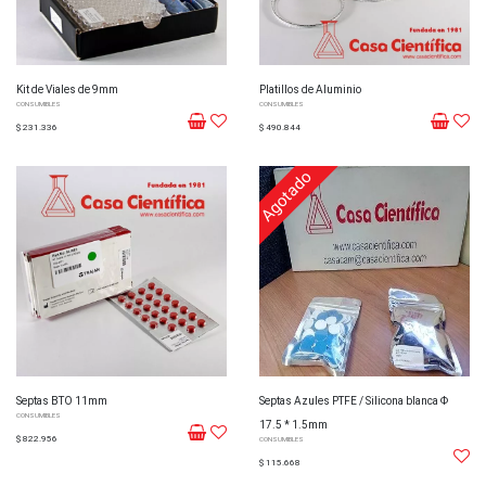
Kit de Viales de 9mm
Platillos de Aluminio
CONSUMIBLES
CONSUMIBLES
$ 231.336
$ 490.844
Agotado
Septas BTO 11mm
Septas Azules PTFE / Silicona blanca Φ
CONSUMIBLES
17.5 * 1.5mm
$ 822.956
CONSUMIBLES
$ 115.668