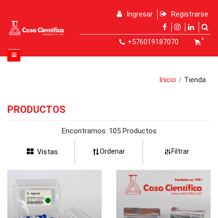
Ingresar
Registrarse
0
+576019187070
Inicio
Tienda
PRODUCTOS
Encontramos:
105 Productos
Vistas
Ordenar
Filtrar