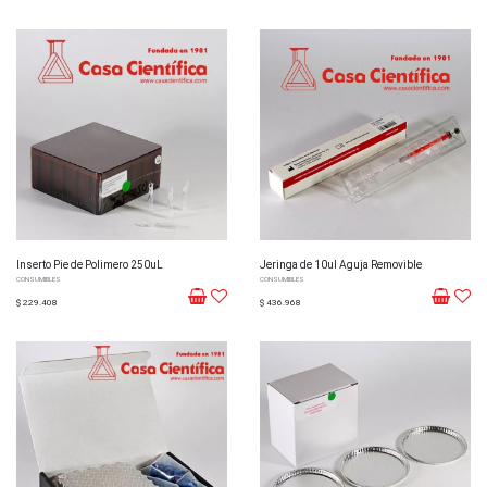
Inserto Pie de Polimero 250uL
Jeringa de 10ul Aguja Removible
CONSUMIBLES
CONSUMIBLES
$ 229.408
$ 436.968